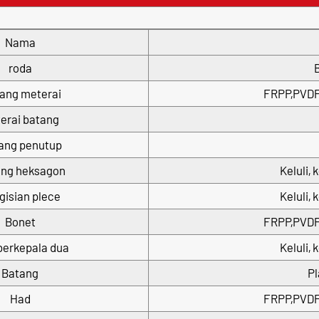
Nama
roda
B
ang meterai
FRPP,PVDF
erai batang
ang penutup
ng heksagon
Keluli, 
gisian plece
Keluli, 
Bonet
FRPP,PVDF
berkepala dua
Keluli, 
Batang
Pl
Had
FRPP,PVDF