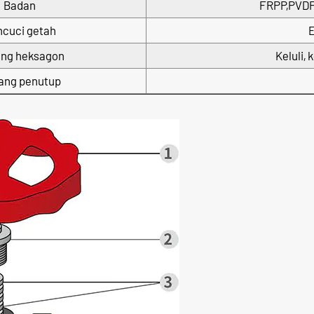
Badan
FRPP,PVDF
cuci getah
ng heksagon
Keluli, 
ang penutup