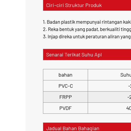
Ciri-ciri Struktur Produk
1. Badan plastik mempunyai rintangan kaki
2. Reka bentuk yang padat, berkualiti ting
3. Injap direka untuk peraturan aliran yang
Senarai Terikat Suhu Apl
bahan
Suh
PVC-C
FRPP
-
PVDF
4
Jadual Bahan Bahagian