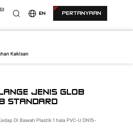
GI
PERTANYAAN
EN
ahan Kakisan
FLANGE JENIS GLOB
GB STANDARD
Kedap Di Bawah Plastik 1 hala PVC-U DN15-