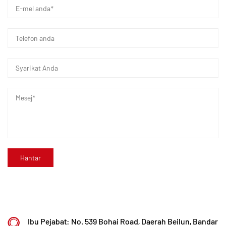
dengan kerjasama universiti dan institut
penyelidikan, membina pangkalan pembuatan
moden, dan memasang 8 barisan pengeluaran
automatik sepenuhnya untuk plastik diubah suai
dan 8 untuk bahan polimer. Kemudahan ini
didedikasikan untuk R&D, pengeluaran, dan
penggunaan plastik dan bahan polimer yang
diubah suai. Kaixin juga komited untuk menarik
bakat terbaik merentas disiplin, memacu inovasi
produk dan pembangunan jenama secara
berterusan, dengan matlamat untuk menjadi
peneraju yang diiktiraf di peringkat global dalam
R&D dan pembuatan injap, paip dan kelengkapan
polimer.
Ibu Pejabat: No. 539 Bohai Road, Daerah Beilun, Bandar