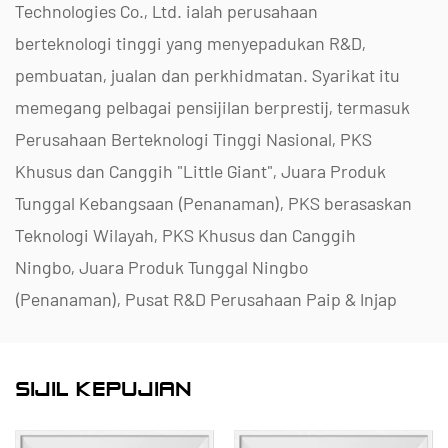
Technologies Co., Ltd. ialah perusahaan
berteknologi tinggi yang menyepadukan R&D,
pembuatan, jualan dan perkhidmatan. Syarikat itu
memegang pelbagai pensijilan berprestij, termasuk
Perusahaan Berteknologi Tinggi Nasional, PKS
Khusus dan Canggih "Little Giant", Juara Produk
Tunggal Kebangsaan (Penanaman), PKS berasaskan
Teknologi Wilayah, PKS Khusus dan Canggih
Ningbo, Juara Produk Tunggal Ningbo
(Penanaman), Pusat R&D Perusahaan Paip & Injap
Polimer Ningbo, Pusat R&D Perusahaan dan
Dataran Injap Ningbo, Pusat R&D Perusahaan dan
SIJIL KEPUJIAN
Dataran Kilang Ningbo Tahap Kematangan
Keupayaan Pengurusan 2.