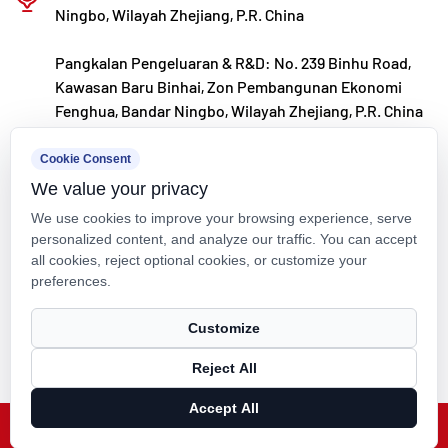
Ningbo, Wilayah Zhejiang, P.R. China
Pangkalan Pengeluaran & R&D: No. 239 Binhu Road,
Kawasan Baru Binhai, Zon Pembangunan Ekonomi
Fenghua, Bandar Ningbo, Wilayah Zhejiang, P.R. China
kxpv@kxpv.com
Cookie Consent
We value your privacy
+86-18067123177
We use cookies to improve your browsing experience, serve
personalized content, and analyze our traffic. You can accept
all cookies, reject optional cookies, or customize your
preferences.
Hak Cipta © Kaixin Pipeline Technologies Co., Ltd. Hak Cipta
Customize
Terpelihara.
Reject All
Technical Support ：
Smart Cloud
Accept All
X
Facebook
Produk
Berita