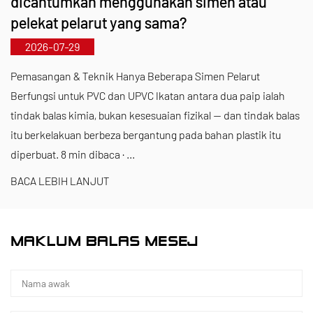
dicantumkan menggunakan simen atau
hampir RMB 10 juta setiap tahun untuk R&D. Kami
pelekat pelarut yang sama?
memastikan kualiti produk yang unggul melalui
2026-07-29
pembuatan automatik yang standard dan
penyumberan ketat bahan mentah yang diimport.
Pemasangan & Teknik Hanya Beberapa Simen Pelarut
Berfungsi untuk PVC dan UPVC Ikatan antara dua paip ialah
Sejajar dengan strategi pembangunan
tindak balas kimia, bukan kesesuaian fizikal — dan tindak balas
antarabangsa kami, kami sentiasa memantau arah
itu berkelakuan berbeza bergantung pada bahan plastik itu
aliran pasaran global dan memanfaatkan saluran
diperbuat. 8 min dibaca · ...
digital untuk membawa produk "Buatan China"
BACA LEBIH LANJUT
berkualiti tinggi kepada pelanggan di seluruh
dunia.
Ningbo • Fenghua R&D & Pangkalan Pengeluaran
MAKLUM BALAS MESEJ
Dengan jumlah pelaburan sebanyak RMB 200 juta,
Kaixin Ultra-Pure Pipe Technology (Ningbo) Co.,
Ltd. telah menubuhkan makmal bahan baharu