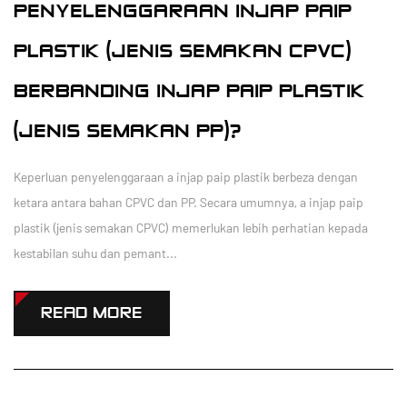
PENYELENGGARAAN INJAP PAIP
PLASTIK (JENIS SEMAKAN CPVC)
BERBANDING INJAP PAIP PLASTIK
(JENIS SEMAKAN PP)?
Keperluan penyelenggaraan a injap paip plastik berbeza dengan
ketara antara bahan CPVC dan PP. Secara umumnya, a injap paip
plastik (jenis semakan CPVC) memerlukan lebih perhatian kepada
kestabilan suhu dan pemant...
READ MORE