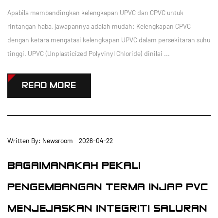
Apabila membandingkan kelengkapan UPVC dan CPVC untuk
rintangan haba, jawapannya adalah mudah: Kelengkapan CPVC
dengan ketara mengatasi kelengkapan UPVC dalam persekitaran suhu
tinggi. UPVC (Unplasticized Polyvinyl Chloride) dinilai ...
READ MORE
Written By: Newsroom 2026-04-22
BAGAIMANAKAH PEKALI
PENGEMBANGAN TERMA INJAP PVC
MENJEJASKAN INTEGRITI SALURAN