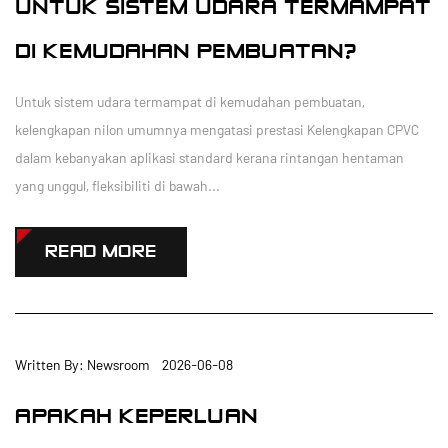
UNTUK SISTEM UDARA TERMAMPAT
DI KEMUDAHAN PEMBUATAN?
Untuk sistem udara termampat di kemudahan pembuatan,
kelengkapan nilon umumnya mengatasi prestasi Kelengkapan CPVC
dalam kebanyakan aplikasi standard kerana rintangan hentaman
yang unggul, fleksibiliti di bawah...
READ MORE
Written By: Newsroom 2026-06-08
APAKAH KEPERLUAN