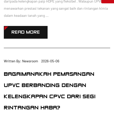
daripada kelengkapan paip HDPE yang fleksibel . Walaupun UPVC
menawarkan prestasi tekanan yang sangat baik dan rintangan kimia
dalam keadaan tanah yang ...
READ MORE
Written By: Newsroom 2026-05-06
BAGAIMANAKAH PEMASANGAN
UPVC BERBANDING DENGAN
KELENGKAPAN CPVC DARI SEGI
RINTANGAN HABA?