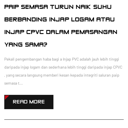
PAIP SEMASA TURUN NAIK SUHU
BERBANDING INJAP LOGAM ATAU
INJAP CPVC DALAM PEMASANGAN
YANG SAMA?
Pekali pengembangan haba bagi a Injap PVC adalah jauh lebih tinggi
daripada injap logam dan sederhana lebih tinggi daripada injap CPVC
, yang secara langsung memberi kesan kepada integriti saluran paip
semasa t...
READ MORE