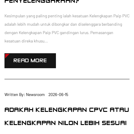
PENYELENGGARAAN?
Kesimpulan yang paling penting ialah kesatuan Kelengkapan Paip PVC
adalah lebih mudah untuk dibongkar dan diselenggara berbanding
dengan Kelengkapan Paip PVC gandingan lurus. Pemasangan
kesatuan direka khusu...
READ MORE
Written By: Newsroom 2026-06-15
ADAKAH KELENGKAPAN CPVC ATAU
KELENGKAPAN NILON LEBIH SESUAI