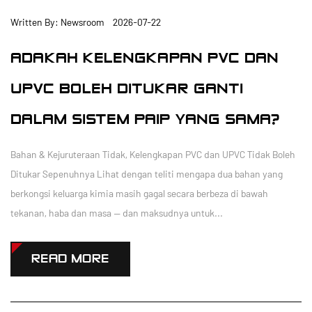
Written By: Newsroom 2026-07-22
ADAKAH KELENGKAPAN PVC DAN
UPVC BOLEH DITUKAR GANTI
DALAM SISTEM PAIP YANG SAMA?
Bahan & Kejuruteraan Tidak, Kelengkapan PVC dan UPVC Tidak Boleh
Ditukar Sepenuhnya Lihat dengan teliti mengapa dua bahan yang
berkongsi keluarga kimia masih gagal secara berbeza di bawah
tekanan, haba dan masa — dan maksudnya untuk...
READ MORE