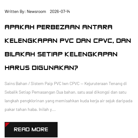
Written By: Newsroom 2026-07-14
APAKAH PERBEZAAN ANTARA
KELENGKAPAN PVC DAN CPVC, DAN
BILAKAH SETIAP KELENGKAPAN
HARUS DIGUNAKAN?
Sains Bahan / Sistem Paip PVC lwn CPVC — Kejuruteraan Tenang di
Sebalik Setiap Pemasangan Dua bahan, satu asal dikongsi dan satu
langkah pengklorinan yang memisahkan kuda kerja air sejuk daripada
pakar tahan haba. Inilah y...
READ MORE