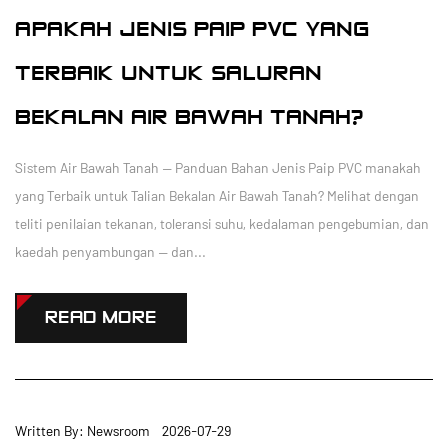
APAKAH JENIS PAIP PVC YANG
TERBAIK UNTUK SALURAN
BEKALAN AIR BAWAH TANAH?
Sistem Air Bawah Tanah — Panduan Bahan Jenis Paip PVC manakah
yang Terbaik untuk Talian Bekalan Air Bawah Tanah? Melihat dengan
teliti penilaian tekanan, toleransi suhu, kedalaman pengebumian, dan
kaedah penyambungan — dan...
READ MORE
Written By: Newsroom 2026-07-29