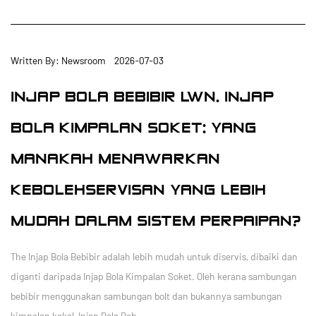
Written By: Newsroom 2026-07-03
INJAP BOLA BEBIBIR LWN. INJAP
BOLA KIMPALAN SOKET: YANG
MANAKAH MENAWARKAN
KEBOLEHSERVISAN YANG LEBIH
MUDAH DALAM SISTEM PERPAIPAN?
The Injap Bola Bebibir adalah lebih mudah untuk diservis, dibaiki dan
diganti daripada Injap Bola Kimpalan Soket. Oleh kerana sambungan
bebibir menggunakan sambungan bolt dan bukannya sambungan
kimpalan kekal, Injap Bola Beb...