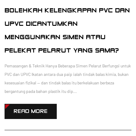
BOLEHKAH KELENGKAPAN PVC DAN
UPVC DICANTUMKAN
MENGGUNAKAN SIMEN ATAU
PELEKAT PELARUT YANG SAMA?
Pemasangan & Teknik Hanya Beberapa Simen Pelarut Berfungsi untuk
PVC dan UPVC Ikatan antara dua paip ialah tindak balas kimia, bukan
kesesuaian fizikal — dan tindak balas itu berkelakuan berbeza
bergantung pada bahan plastik itu dip...
READ MORE