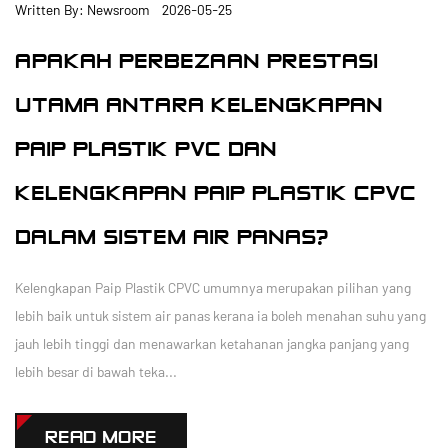
Written By: Newsroom 2026-05-25
APAKAH PERBEZAAN PRESTASI
UTAMA ANTARA KELENGKAPAN
PAIP PLASTIK PVC DAN
KELENGKAPAN PAIP PLASTIK CPVC
DALAM SISTEM AIR PANAS?
Kelengkapan Paip Plastik CPVC umumnya merupakan pilihan yang
lebih baik untuk sistem air panas kerana ia boleh menahan suhu yang
jauh lebih tinggi dan menawarkan ketahanan jangka panjang yang
lebih besar di bawah teka...
READ MORE