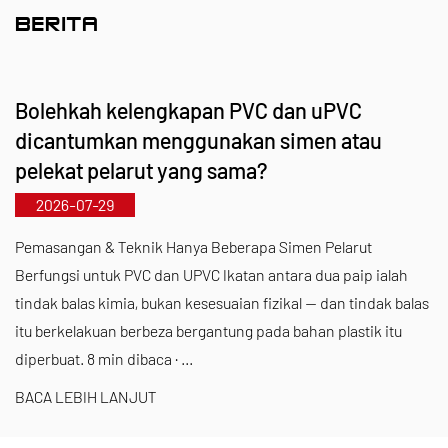
menangani jurang pasaran dan mengekalkan
BERITA
kelebihan daya saing kami dalam industri.
Berpandukan prinsip "Didorong oleh Teknologi,
Bolehkah kelengkapan PVC dan uPVC
Mengikuti Rentak Masa," Kaixin memperuntukkan
dicantumkan menggunakan simen atau
hampir RMB 10 juta setiap tahun untuk R&D. Kami
pelekat pelarut yang sama?
memastikan kualiti produk yang unggul melalui
2026-07-29
pembuatan automatik yang standard dan
penyumberan ketat bahan mentah yang diimport.
Pemasangan & Teknik Hanya Beberapa Simen Pelarut
Berfungsi untuk PVC dan UPVC Ikatan antara dua paip ialah
Sejajar dengan strategi pembangunan
tindak balas kimia, bukan kesesuaian fizikal — dan tindak balas
antarabangsa kami, kami sentiasa memantau arah
itu berkelakuan berbeza bergantung pada bahan plastik itu
aliran pasaran global dan memanfaatkan saluran
diperbuat. 8 min dibaca · ...
digital untuk membawa produk "Buatan China"
BACA LEBIH LANJUT
berkualiti tinggi kepada pelanggan di seluruh
dunia.