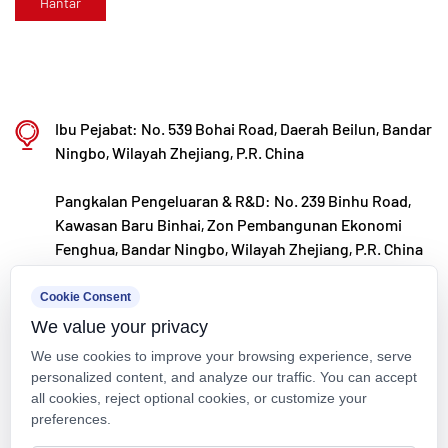
berterusan, dengan matlamat untuk menjadi
peneraju yang diiktiraf di peringkat global dalam
R&D dan pembuatan injap, paip dan kelengkapan
polimer.
Ibu Pejabat: No. 539 Bohai Road, Daerah Beilun, Bandar
Ningbo, Wilayah Zhejiang, P.R. China
Pangkalan Pengeluaran & R&D: No. 239 Binhu Road,
Kawasan Baru Binhai, Zon Pembangunan Ekonomi
Fenghua, Bandar Ningbo, Wilayah Zhejiang, P.R. China
kxpv@kxpv.com
Cookie Consent
We value your privacy
+86-18067123177
We use cookies to improve your browsing experience, serve
personalized content, and analyze our traffic. You can accept
all cookies, reject optional cookies, or customize your
preferences.