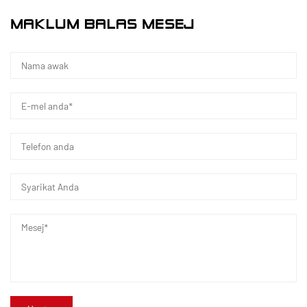
Ningbo • Fenghua R&D & Pangkalan Pengeluaran
MAKLUM BALAS MESEJ
Dengan jumlah pelaburan sebanyak RMB 200 juta,
Kaixin Ultra-Pure Pipe Technology (Ningbo) Co.,
Ltd. telah menubuhkan makmal bahan baharu
dengan kerjasama universiti dan institut
penyelidikan, membina pangkalan pembuatan
moden, dan memasang 8 barisan pengeluaran
automatik sepenuhnya untuk plastik diubah suai
dan 8 untuk bahan polimer. Kemudahan ini
didedikasikan untuk R&D, pengeluaran, dan
penggunaan plastik dan bahan polimer yang
diubah suai. Kaixin juga komited untuk menarik
bakat terbaik merentas disiplin, memacu inovasi
produk dan pembangunan jenama secara