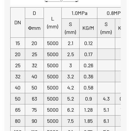
D
1.0MPa
0.8MPa
L
DN
S
S
(mm)
Φmm
KG/M
KG/M
(mm)
(mm)
15
20
5000
2.1
0.12
20
25
5000
2.5
0.17
25
32
5000
3
0.26
32
40
5000
3.2
0.36
40
50
5000
4.2
0.58
50
63
5000
5.2
0.9
4.3
0.76
65
75
5000
6.2
1.28
5.1
107
80
90
5000
7.5
1.85
6.1
153