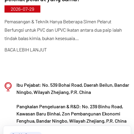
memastikan kualiti produk yang unggul melalui
2026-07-29
pembuatan automatik yang standard dan
penyumberan ketat bahan mentah yang diimport.
Pemasangan & Teknik Hanya Beberapa Simen Pelarut
Berfungsi untuk PVC dan UPVC Ikatan antara dua paip ialah
Sejajar dengan strategi pembangunan
tindak balas kimia, bukan kesesuaia...
antarabangsa kami, kami sentiasa memantau arah
aliran pasaran global dan memanfaatkan saluran
BACA LEBIH LANJUT
digital untuk membawa produk "Buatan China"
berkualiti tinggi kepada pelanggan di seluruh
dunia.
Ibu Pejabat: No. 539 Bohai Road, Daerah Beilun, Bandar
Ningbo • Fenghua R&D & Pangkalan Pengeluaran
Ningbo, Wilayah Zhejiang, P.R. China
Dengan jumlah pelaburan sebanyak RMB 200 juta,
Pangkalan Pengeluaran & R&D: No. 239 Binhu Road,
Kaixin Ultra-Pure Pipe Technology (Ningbo) Co.,
Kawasan Baru Binhai, Zon Pembangunan Ekonomi
Ltd. telah menubuhkan makmal bahan baharu
Fenghua, Bandar Ningbo, Wilayah Zhejiang, P.R. China
dengan kerjasama universiti dan institut
kxpv@kxpv.com