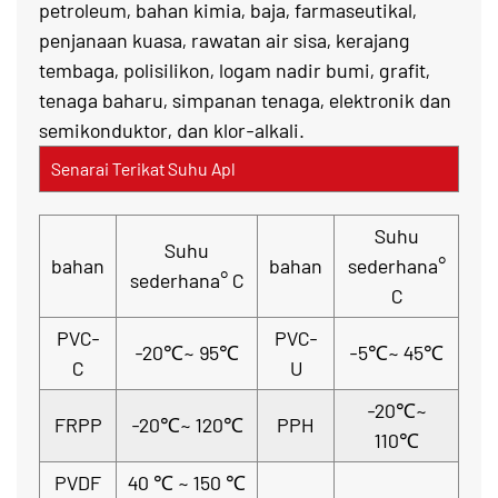
petroleum, bahan kimia, baja, farmaseutikal,
penjanaan kuasa, rawatan air sisa, kerajang
tembaga, polisilikon, logam nadir bumi, grafit,
tenaga baharu, simpanan tenaga, elektronik dan
semikonduktor, dan klor-alkali.
Senarai Terikat Suhu Apl
Suhu
Suhu
bahan
bahan
sederhana°
sederhana° C
C
PVC-
PVC-
-20℃~ 95℃
-5℃~ 45℃
C
U
-20℃~
FRPP
-20℃~ 120℃
PPH
110℃
PVDF
40 ℃ ~ 150 ℃