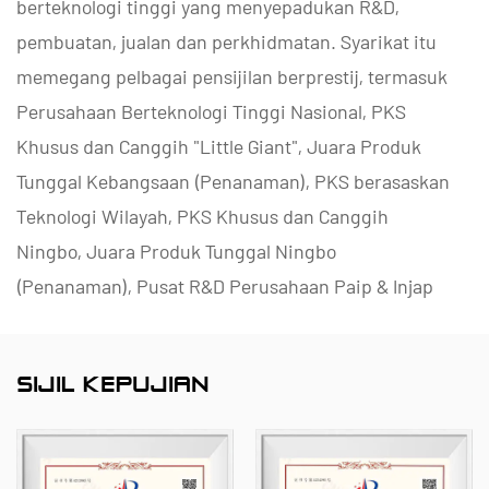
berteknologi tinggi yang menyepadukan R&D,
pembuatan, jualan dan perkhidmatan. Syarikat itu
memegang pelbagai pensijilan berprestij, termasuk
Perusahaan Berteknologi Tinggi Nasional, PKS
Khusus dan Canggih "Little Giant", Juara Produk
Tunggal Kebangsaan (Penanaman), PKS berasaskan
Teknologi Wilayah, PKS Khusus dan Canggih
Ningbo, Juara Produk Tunggal Ningbo
(Penanaman), Pusat R&D Perusahaan Paip & Injap
Polimer Ningbo, Pusat R&D Perusahaan dan
Dataran Injap Ningbo, Pusat R&D Perusahaan dan
SIJIL KEPUJIAN
Dataran Kilang Ningbo Tahap Kematangan
Keupayaan Pengurusan 2.
Kami pakar dalam membangunkan, menghasilkan