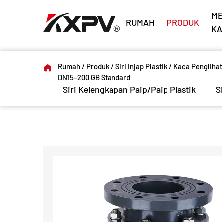
M
RUMAH
PRODUK
KA
Rumah
/
Produk
/
Siri Injap Plastik
/
Kaca Pengliha
DN15-200 GB Standard
Siri Kelengkapan Paip/Paip Plastik
S