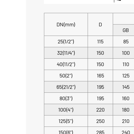
DN(mm)
D
GB
25(1/2")
115
85
32(11/4")
150
100
40(11/2")
150
110
50(2")
165
125
65(21/2")
195
145
80(3")
195
160
100(4")
220
180
125(5")
250
210
150(6")
285
240