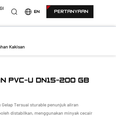
GI
PERTANYAAN
EN
ahan Kakisan
N PVC-U DN15-200 GB
Gelap Tersuai sturable penunjuk aliran
 boleh distabilkan, menggunakan minyak cecair