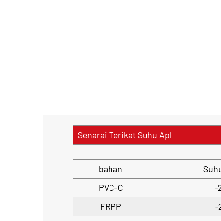
Senarai Terikat Suhu Apl
bahan
Suh
PVC-C
-
FRPP
-