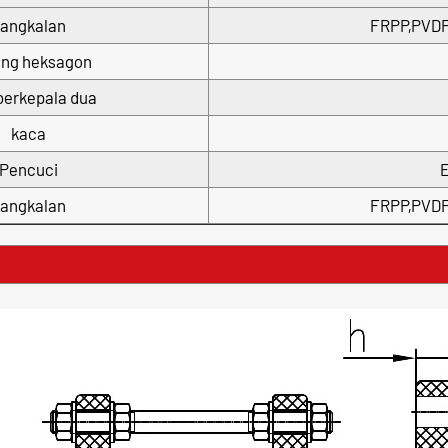
angkalan
FRPP,PVDF
ng heksagon
berkepala dua
kaca
Pencuci
angkalan
FRPP,PVDF