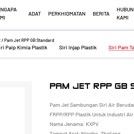
ENGAPA
HUBUN
ADAT
PERKHIDMATAN
BERITA
MI
KAMI
t
/
Pam Jet RPP GB Standard
iri Paip Kimia Plastik
Siri Injap Plastik
Siri Pam T
PAM JET RPP GB
Pam Jet Sambungan Siri Air Berudar
FRPP/RPP Plastik Untuk Industri Air
Nama Jenama: KXPV
Tempat Asal: Ningbo, Zhejiang