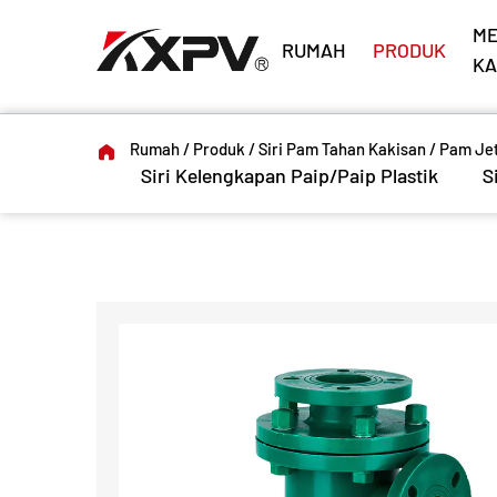
M
RUMAH
PRODUK
KA
Rumah
/
Produk
/
Siri Pam Tahan Kakisan
/
Pam Je
Siri Kelengkapan Paip/Paip Plastik
S