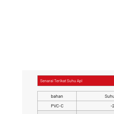
Senarai Terikat Suhu Apl
bahan
Suh
PVC-C
-