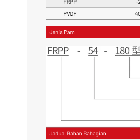
FRPP
-
PVDF
4
Jenis Pam
Jadual Bahan Bahagian