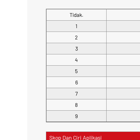
Tidak.
1
2
3
4
5
6
7
8
9
Skop Dan Ciri Aplikasi