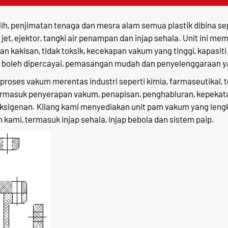
ih, penjimatan tenaga dan mesra alam semua plastik dibina se
t, ejektor, tangki air penampan dan injap sehala. Unit ini me
an kakisan, tidak toksik, kecekapan vakum yang tinggi, kapasit
ng boleh dipercayai, pemasangan mudah dan penyelenggaraan 
oses vakum merentas industri seperti kimia, farmaseutikal, tek
termasuk penyerapan vakum, penapisan, penghabluran, kepekat
sigenan. Kilang kami menyediakan unit pam vakum yang lengk
 kami, termasuk injap sehala, injap bebola dan sistem paip.