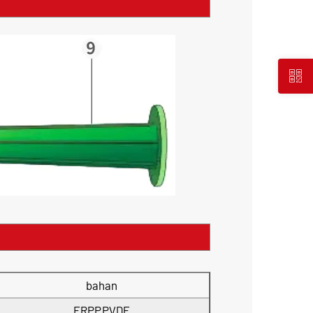
bahan
FRPP,PVDF