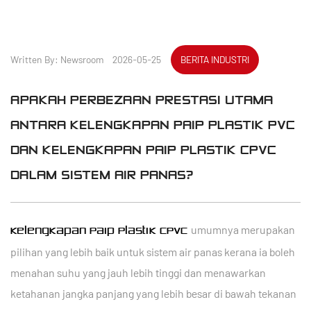
Written By: Newsroom 2026-05-25
BERITA INDUSTRI
APAKAH PERBEZAAN PRESTASI UTAMA
ANTARA KELENGKAPAN PAIP PLASTIK PVC
DAN KELENGKAPAN PAIP PLASTIK CPVC
DALAM SISTEM AIR PANAS?
umumnya merupakan
Kelengkapan Paip Plastik CPVC
pilihan yang lebih baik untuk sistem air panas kerana ia boleh
menahan suhu yang jauh lebih tinggi dan menawarkan
ketahanan jangka panjang yang lebih besar di bawah tekanan