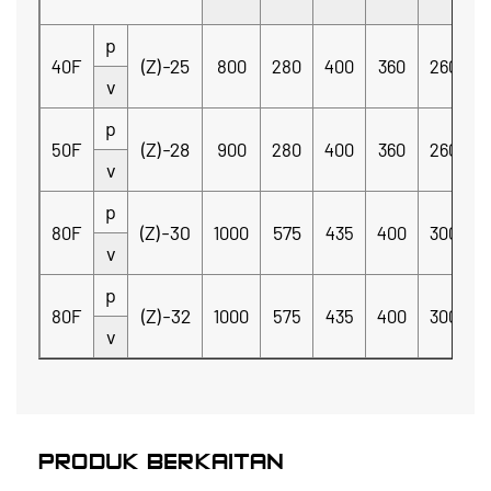
p
(Z)-25
40F
800
280
400
360
260
2
v
p
(Z)-28
50F
900
280
400
360
260
2
v
p
(Z)-30
575
80F
1000
435
400
300
2
v
p
(Z)-32
80F
1000
575
435
400
300
2
v
PRODUK BERKAITAN