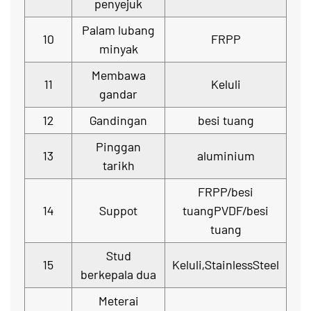
penyejuk
Palam lubang
10
FRPP
minyak
Membawa
11
Keluli
gandar
12
Gandingan
besi tuang
Pinggan
13
aluminium
tarikh
FRPP/besi
14
Suppot
tuangPVDF/besi
tuang
Stud
15
Keluli,StainlessSteel
berkepala dua
Meterai