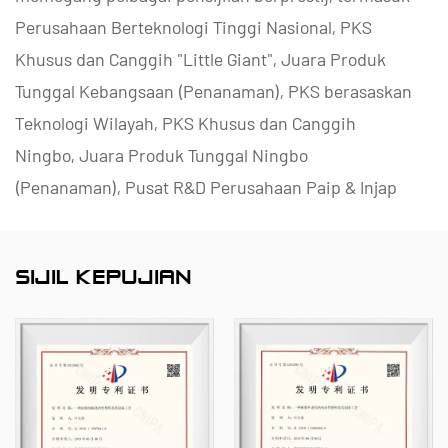
Perusahaan Berteknologi Tinggi Nasional, PKS
Khusus dan Canggih "Little Giant", Juara Produk
Tunggal Kebangsaan (Penanaman), PKS berasaskan
Teknologi Wilayah, PKS Khusus dan Canggih
Ningbo, Juara Produk Tunggal Ningbo
(Penanaman), Pusat R&D Perusahaan Paip & Injap
Polimer Ningbo, Pusat R&D Perusahaan dan
Dataran Injap Ningbo, Pusat R&D Perusahaan dan
SIJIL KEPUJIAN
Dataran Kilang Ningbo Tahap Kematangan
Keupayaan Pengurusan 2.
Kami pakar dalam membangunkan, menghasilkan
dan membekalkan produk tahan kakisan bukan
logam untuk aplikasi kimia, termasuk injap plastik,
paip, kelengkapan paip dan pam kalis kakisan.