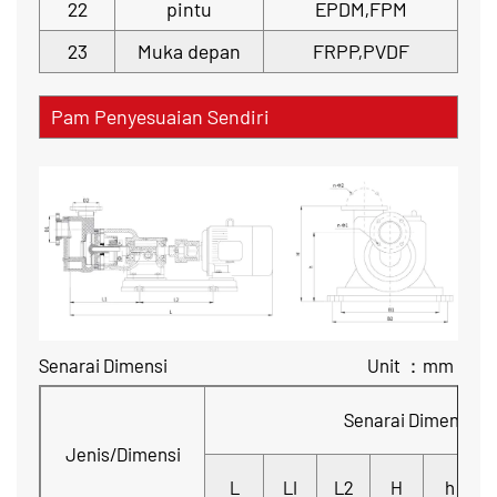
22
pintu
EPDM,FPM
23
Muka depan
FRPP,PVDF
Pam Penyesuaian Sendiri
Senarai Dimensi Unit ：mm
Senarai Dimensi
Jenis/Dimensi
L
LI
L2
H
h