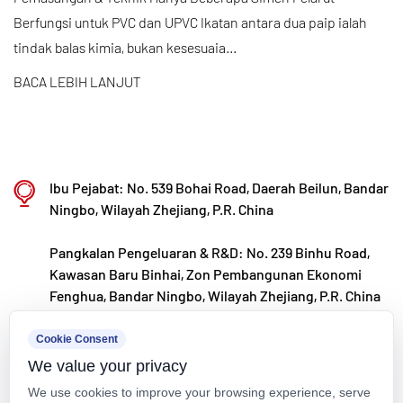
Berfungsi untuk PVC dan UPVC Ikatan antara dua paip ialah
Sejajar dengan strategi pembangunan
tindak balas kimia, bukan kesesuaia...
antarabangsa kami, kami sentiasa memantau arah
aliran pasaran global dan memanfaatkan saluran
BACA LEBIH LANJUT
digital untuk membawa produk "Buatan China"
berkualiti tinggi kepada pelanggan di seluruh
dunia.
Ibu Pejabat: No. 539 Bohai Road, Daerah Beilun, Bandar
Ningbo • Fenghua R&D & Pangkalan Pengeluaran
Ningbo, Wilayah Zhejiang, P.R. China
Dengan jumlah pelaburan sebanyak RMB 200 juta,
Pangkalan Pengeluaran & R&D: No. 239 Binhu Road,
Kaixin Ultra-Pure Pipe Technology (Ningbo) Co.,
Kawasan Baru Binhai, Zon Pembangunan Ekonomi
Ltd. telah menubuhkan makmal bahan baharu
Fenghua, Bandar Ningbo, Wilayah Zhejiang, P.R. China
dengan kerjasama universiti dan institut
kxpv@kxpv.com
penyelidikan, membina pangkalan pembuatan
Cookie Consent
We value your privacy
moden, dan memasang 8 barisan pengeluaran
+86-18067123177
We use cookies to improve your browsing experience, serve
automatik sepenuhnya untuk plastik diubah suai