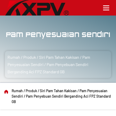
Pam Penyesuaian Sendiri
Rumah
/
Produk
/
Siri Pam Tahan Kakisan
/
Pam
Penyesuaian Sendiri
/
Pam Penyebuan Sendiri
Berganding Aci FPZ Standard GB
Rumah
/
Produk
/
Siri Pam Tahan Kakisan
/
Pam Penyesuaian
Sendiri
/
Pam Penyebuan Sendiri Berganding Aci FPZ Standard
GB