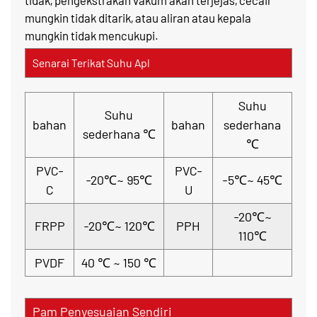
tidak, pengekstrakan vakum akan terjejas, cecair
mungkin tidak ditarik, atau aliran atau kepala
mungkin tidak mencukupi.
Senarai Terikat Suhu Apl
Suhu
Suhu
bahan
bahan
sederhana
sederhana ℃
℃
PVC-
PVC-
-20℃~ 95℃
-5℃~ 45℃
C
U
-20℃~
FRPP
-20℃~ 120℃
PPH
110℃
PVDF
40 ℃ ~ 150 ℃
Pam Penyesuaian Sendiri