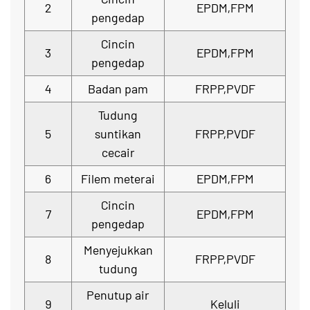
2
EPDM,FPM
pengedap
Cincin
3
EPDM,FPM
pengedap
4
Badan pam
FRPP,PVDF
Tudung
5
suntikan
FRPP,PVDF
cecair
6
Filem meterai
EPDM,FPM
Cincin
7
EPDM,FPM
pengedap
Menyejukkan
8
FRPP,PVDF
tudung
Penutup air
9
Keluli