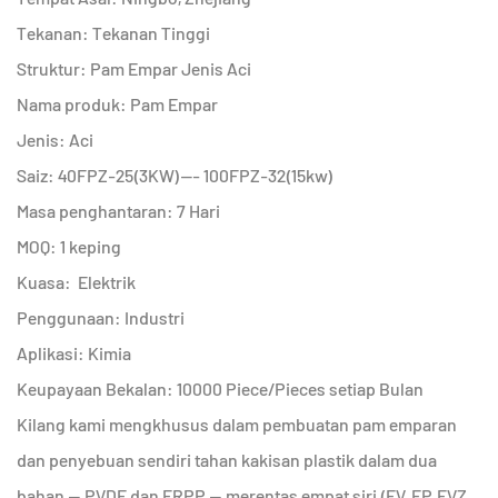
Tekanan: Tekanan Tinggi
Struktur: Pam Empar Jenis Aci
Nama produk: Pam Empar
Jenis: Aci
Saiz: 40FPZ-25(3KW)--- 100FPZ-32(15kw)
Masa penghantaran: 7 Hari
MOQ: 1 keping
Kuasa: Elektrik
Penggunaan: Industri
Aplikasi: Kimia
Keupayaan Bekalan: 10000 Piece/Pieces setiap Bulan
Kilang kami mengkhusus dalam pembuatan pam emparan
dan penyebuan sendiri tahan kakisan plastik dalam dua
bahan — PVDF dan FRPP — merentas empat siri (FV, FP, FVZ,